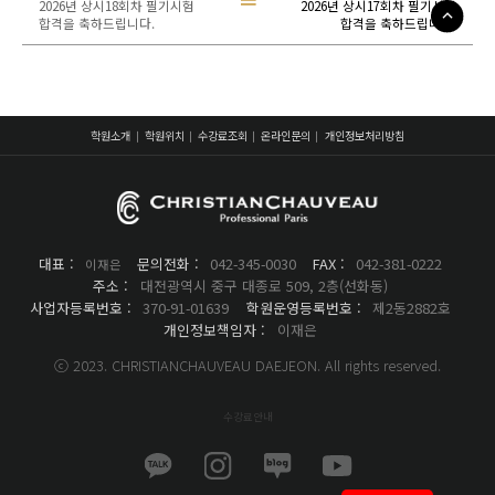
2026년 상시18회차 필기시험
2026년 상시17회차 필기시험
합격을 축하드립니다.
합격을 축하드립니다.
학원소개
학원위치
수강료조회
온라인문의
개인정보처리방침
대표 :
문의전화 :
042-345-0030
FAX :
042-381-0222
이재은
주소 :
대전광역시 중구 대종로 509, 2층(선화동)
사업자등록번호 :
370-91-01639
학원운영등록번호 :
제2동2882호
개인정보책임자 :
이재은
ⓒ 2023. CHRISTIANCHAUVEAU DAEJEON. All rights reserved.
수강료안내