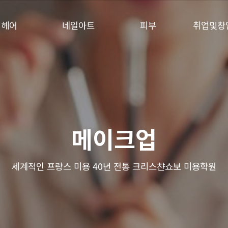
헤어
네일아트
피부
취업및창
메이크업
세계적인 프랑스 미용 40년 전통
크리스챤쇼보 미용학원