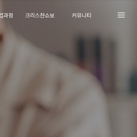
업과정
크리스챤쇼보
커뮤니티