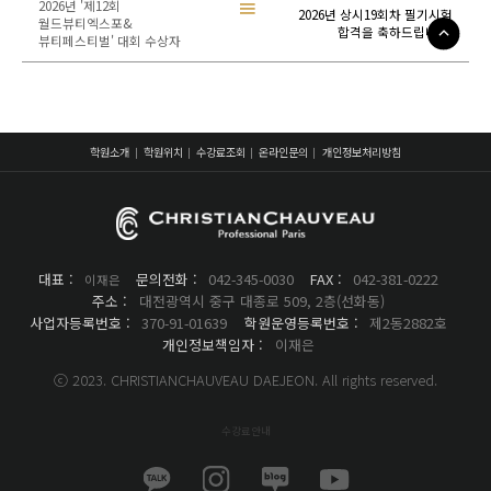
2026년 '제12회
2026년 상시19회차 필기시험
월드뷰티엑스포&
합격을 축하드립니다.
뷰티페스티벌' 대회 수상자
학원소개
학원위치
수강료조회
온라인문의
개인정보처리방침
대표 :
문의전화 :
042-345-0030
FAX :
042-381-0222
이재은
주소 :
대전광역시 중구 대종로 509, 2층(선화동)
사업자등록번호 :
370-91-01639
학원운영등록번호 :
제2동2882호
개인정보책임자 :
이재은
ⓒ 2023. CHRISTIANCHAUVEAU DAEJEON. All rights reserved.
수강료안내