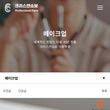
메이크업
세계적인 프랑스 미용 40년 전통
크리스챤쇼보 미용학원
메이크업
이전글
다음글
목록