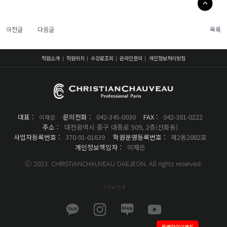
이전글
다음글
목록
학원소개
학원위치
수강료조회
온라인문의
개인정보처리방침
대표 :
문의전화 :
042-345-0030
FAX :
042-381-0222
이재은
주소 :
대전광역시 중구 대종로 509, 2층(선화동)
사업자등록번호 :
370-91-01639
학원운영등록번호 :
제2동2882호
개인정보책임자 :
이재은
ⓒ 2023. CHRISTIANCHAUVEAU DAEJEON. All rights reserved.
수강료안내
특별할인이벤트