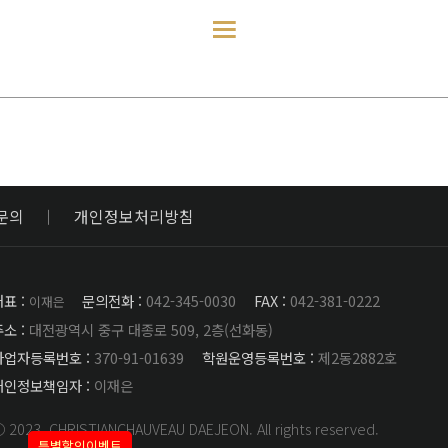
문의
개인정보처리방침
표 :
문의전화 :
042-345-0030
FAX :
042-381-0222
이재은
소 :
대전광역시 중구 대종로 509, 2층(선화동)
사업자등록번호 :
370-91-01639
학원운영등록번호 :
제2동2882호
개인정보책임자 :
이재은
 2023. CHRISTIANCHAUVEAU DAEJEON. All rights reserved.
특별할인이벤트