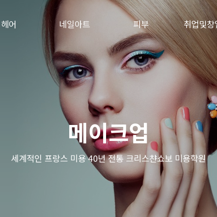
헤어
네일아트
피부
취업및창
메이크업
세계적인 프랑스 미용 40년 전통
크리스챤쇼보 미용학원