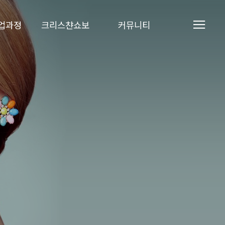
업과정
크리스챤쇼보
커뮤니티