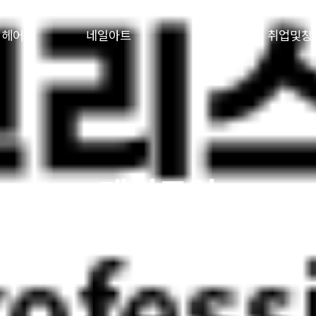
헤어
네일아트
피부
취업및창
메이크업
세계적인 프랑스 미용 40년 전통
크리스챤쇼보 미용학원