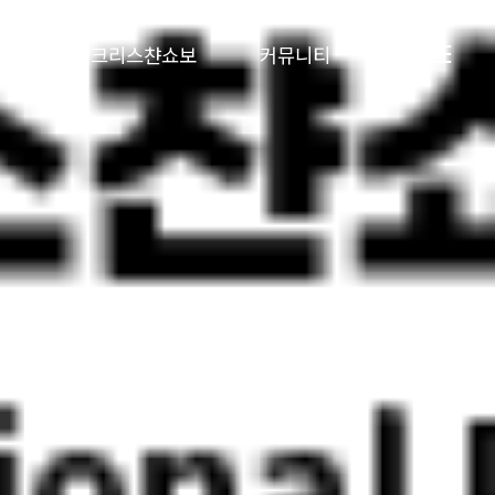
업과정
크리스챤쇼보
커뮤니티