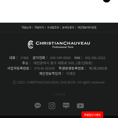
학원소개
학원위치
수강료조회
온라인문의
개인정보처리방침
대표 :
문의전화 :
042-345-0030
FAX :
042-381-0222
이재은
주소 :
대전광역시 중구 대종로 509, 2층(선화동)
사업자등록번호 :
370-91-01639
학원운영등록번호 :
제2동2882호
개인정보책임자 :
이재은
ⓒ 2023. CHRISTIANCHAUVEAU DAEJEON. All rights reserved.
수강료안내
특별할인이벤트