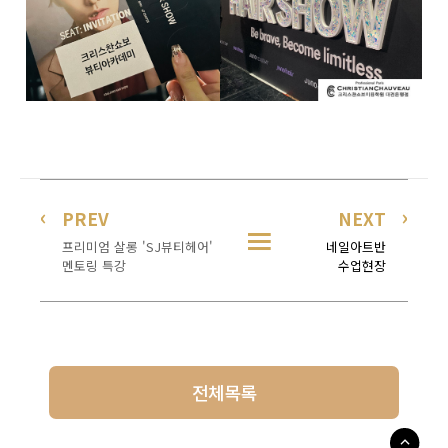
PREV
NEXT
프리미엄 살롱 'SJ뷰티헤어'
네일아트반
멘토링 특강
수업현장
전체목록