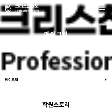
메이크업
세계적인 프랑스 미용 40년 전통
크리스챤쇼보 미용학원
메이크업
학원스토리