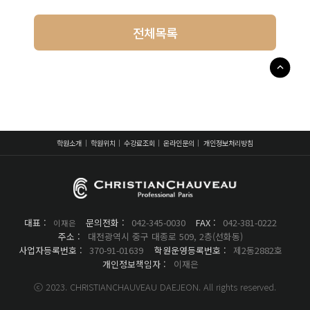
전체목록
학원소개
학원위치
수강료조회
온라인문의
개인정보처리방침
대표 :
문의전화 :
042-345-0030
FAX :
042-381-0222
이재은
주소 :
대전광역시 중구 대종로 509, 2층(선화동)
사업자등록번호 :
370-91-01639
학원운영등록번호 :
제2동2882호
개인정보책임자 :
이재은
ⓒ 2023. CHRISTIANCHAUVEAU DAEJEON. All rights reserved.