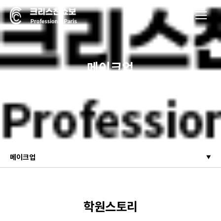
메이크업
세계적인 프랑스 미용 40년 전통
크리스챤쇼보 미용학원
메이크업
학원스토리