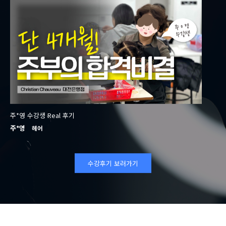
주*영 수강생 Real 후기
윤*
주*영
윤*
헤어
수강후기 보러가기