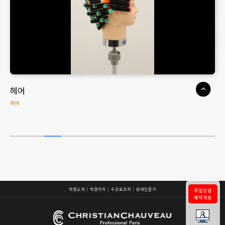
헤어
헤어
학원소개
학원위치
수강료조회
온라인문의
주말상담
예약가능