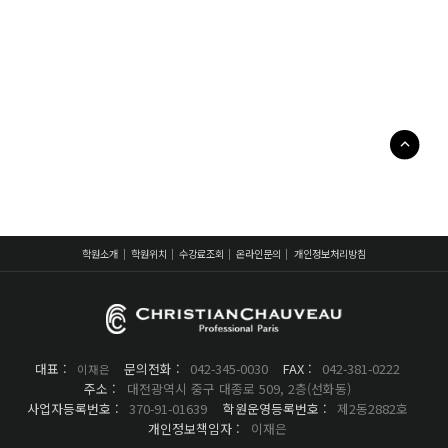
학원소개
학원위치
수강료조회
온라인문의
개인정보처리방침
대표 :
문의전화 :
042-345-0030
FAX :
042-381-0222
이재은
주소 :
대전광역시 중구 대종로 509, 2층(선화동)
사업자등록번호 :
370-91-01639
학원운영등록번호 :
제2동2882호
개인정보책임자 :
이재은