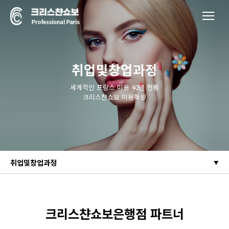
취업및창업과정
세계적인 프랑스 미용 40년 전통
크리스챤쇼보 미용학원
취업및창업과정
크리스챤쇼보은행점 파트너